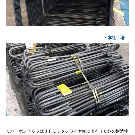
本社工場
リバーボン７８５はＪＦＥテクノワイヤ㈱によるＲＣ造の構造物