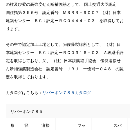
の柱及び梁の高強度せん断補強筋として、 国土交通大臣認定
国住指第３５６号 認定番号 ＭＳＲＢ－９００７ （財）日本
建築センター ＢＣＪ評定ーＲＣ０４４４－０３ を取得してお
ります。
その中で認定加工工場として、㈱佐藤製線所として、 （財）日
本建築センター ＢＣＪ評定ーＲＣ０３１６－０３ Ａ級継手評
定を取得しており、又、 （社）日本鉄筋継手協会 優良溶接せ
ん断補強筋製造会社 認定番号 ＪＲＪＩー優補ー０４８ の認
定を取得しております。
カタログはこちら：
リバーボン７８５カタログ
リバーボン７８５
形
径
溶接
フッ
スパ