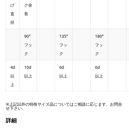
げ
ク余
直
長
径
90°
135°
180°
フッ
フッ
フッ
ク
ク
ク
4d
10d
6d
6d
以
以上
以上
以上
上
※上記以外の特殊サイズ品についてはご相談に応じます。お問合
せ下さい。
詳細