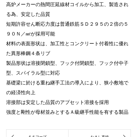
高炉メーカーの熱間圧延線材コイルから加工、製造され
る為、安定した品質
短期許容せん断応力度は普通鉄筋ＳＤ２９５の２倍の５
９０Ｎ／㎟が採用可能
材料の表面形状は、加工性とコンクリート付着性に優れ
た異形棒鋼４条リブ
製品形状は溶接閉鎖型、フック付閉鎖型、フック付中子
型、スパイラル型に対応
基礎梁に於ける重ね継手工法の導入により、狭小敷地で
の経済性向上
溶接部は安定した品質のアプセット溶接を採用
強度と剛性が母材並みとするＡ級継手性能を有する製品
ＳＳフープ
なまし直線